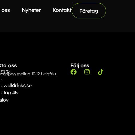
 oss
Nyheter
Kontakt
Företag
kta oss
Följ oss
 51 74
r öppen mellan 10-12 helgfria
r.
owelldrinks.se
gatan 45
Eslöv