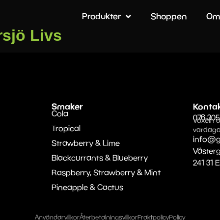
Produkter
Shoppen
Om
rsjö Livs
Smaker
Konta
Cola
076-305
Växeln ä
Tropical
vardaga
info@g
Strawberry & Lime
Väster
Blackcurrants & Blueberry
241 31 
Raspberry, Strawberry & Mint
Pineapple & Cactus
Användarvillkor
Återbetalningsvillkor
Fraktpolicy
Policy