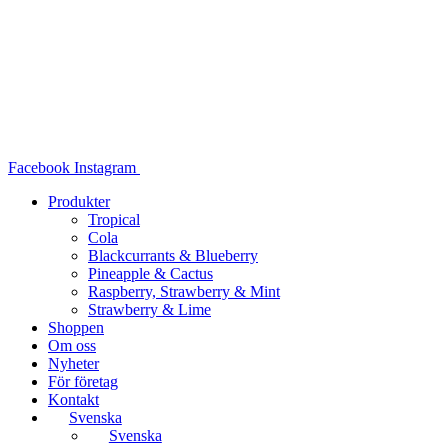
Hoppa
till
innehåll
Facebook
Instagram
Produkter
Tropical
Cola
Blackcurrants & Blueberry
Pineapple & Cactus
Raspberry, Strawberry & Mint
Strawberry & Lime
Shoppen
Om oss
Nyheter
För företag
Kontakt
Svenska
Svenska