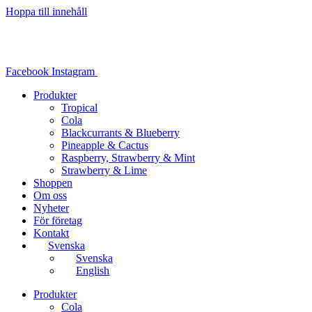
Hoppa till innehåll
Facebook
Instagram
Produkter
Tropical
Cola
Blackcurrants & Blueberry
Pineapple & Cactus
Raspberry, Strawberry & Mint
Strawberry & Lime
Shoppen
Om oss
Nyheter
För företag
Kontakt
Svenska
Svenska
English
Produkter
Cola