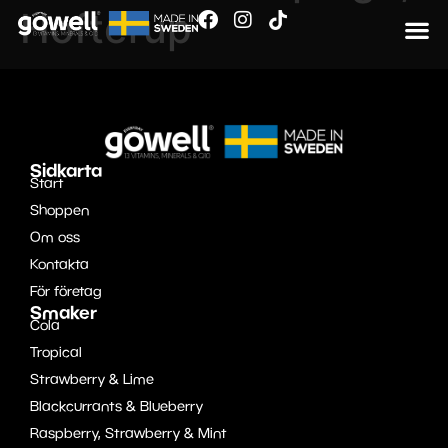
Hofterup
Sidkarta
Start
Shoppen
Om oss
Kontakta
För företag
Smaker
Cola
Tropical
Strawberry & Lime
Blackcurrants & Blueberry
Raspberry, Strawberry & Mint