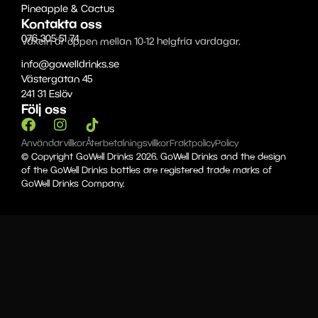
Pineapple & Cactus
Kontakta oss
076-305 51 74
Växeln är öppen mellan 10-12 helgfria vardagar.
info@gowelldrinks.se
Västergatan 45
241 31 Eslöv
Följ oss
Användarvillkor
Återbetalningsvillkor
Fraktpolicy
Policy
© Copyright GoWell Drinks 2026. GoWell Drinks and the design
of the GoWell Drinks bottles are registered trade marks of
GoWell Drinks Company.