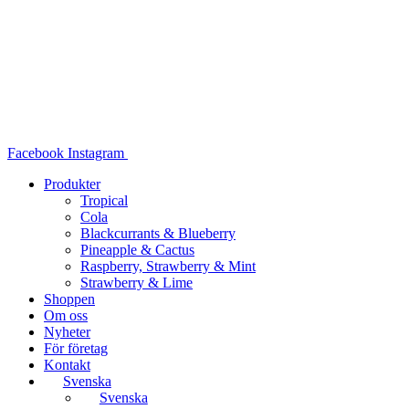
Hoppa
till
innehåll
Facebook
Instagram
Produkter
Tropical
Cola
Blackcurrants & Blueberry
Pineapple & Cactus
Raspberry, Strawberry & Mint
Strawberry & Lime
Shoppen
Om oss
Nyheter
För företag
Kontakt
Svenska
Svenska