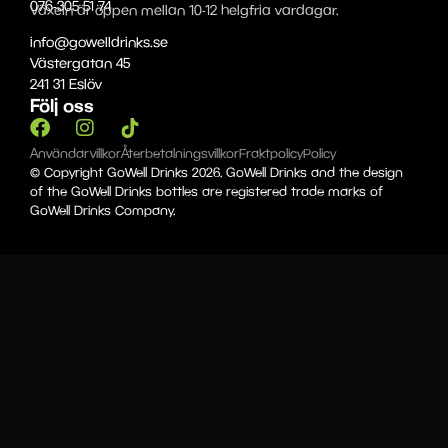
076-305 51 74
Växeln är öppen mellan 10-12 helgfria vardagar.
info@gowelldrinks.se
Västergatan 45
241 31 Eslöv
Följ oss
Användarvillkor
Återbetalningsvillkor
Fraktpolicy
Policy
© Copyright GoWell Drinks 2026. GoWell Drinks and the design
of the GoWell Drinks bottles are registered trade marks of
GoWell Drinks Company.