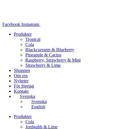
Hoppa
till
innehåll
Facebook
Instagram
Produkter
Tropical
Cola
Blackcurrants & Blueberry
Pineapple & Cactus
Raspberry, Strawberry & Mint
Strawberry & Lime
Shoppen
Om oss
Nyheter
För företag
Kontakt
Svenska
Svenska
English
Produkter
Cola
Jordgubb & Lime