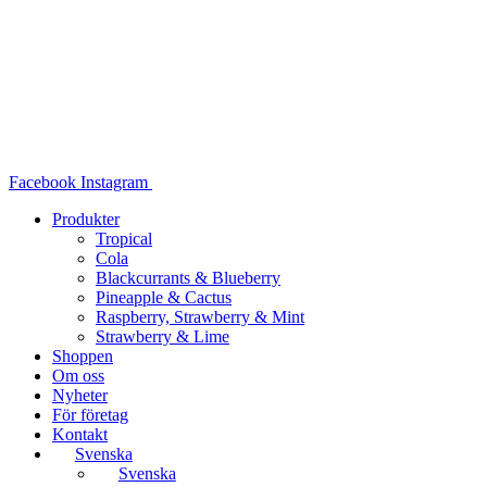
Hoppa
till
innehåll
Facebook
Instagram
Produkter
Tropical
Cola
Blackcurrants & Blueberry
Pineapple & Cactus
Raspberry, Strawberry & Mint
Strawberry & Lime
Shoppen
Om oss
Nyheter
För företag
Kontakt
Svenska
Svenska