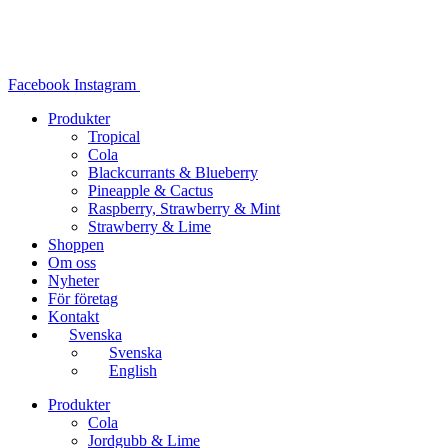
Hoppa
till
innehåll
Facebook
Instagram
Produkter
Tropical
Cola
Blackcurrants & Blueberry
Pineapple & Cactus
Raspberry, Strawberry & Mint
Strawberry & Lime
Shoppen
Om oss
Nyheter
För företag
Kontakt
Svenska
Svenska
English
Produkter
Cola
Jordgubb & Lime