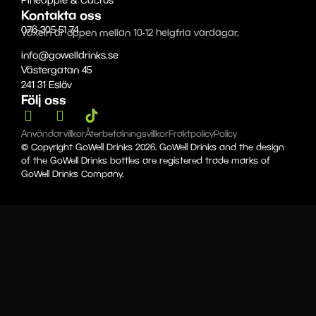
Pineapple & Cactus
Kontakta oss
076-305 51 74
Växeln är öppen mellan 10-12 helgfria vardagar.
info@gowelldrinks.se
Västergatan 45
241 31 Eslöv
Följ oss
Användarvillkor
Återbetalningsvillkor
Fraktpolicy
Policy
© Copyright GoWell Drinks 2026. GoWell Drinks and the design
of the GoWell Drinks bottles are registered trade marks of
GoWell Drinks Company.