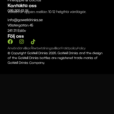
Pineapple & Cactus
Kontakta oss
076-305 51 74
Växeln är öppen mellan 10-12 helgfria vardagar.
info@gowelldrinks.se
Västergatan 45
241 31 Eslöv
Följ oss
Användarvillkor
Återbetalningsvillkor
Fraktpolicy
Policy
© Copyright GoWell Drinks 2026. GoWell Drinks and the design
of the GoWell Drinks bottles are registered trade marks of
GoWell Drinks Company.