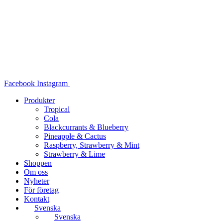
Hoppa
till
innehåll
Facebook
Instagram
Produkter
Tropical
Cola
Blackcurrants & Blueberry
Pineapple & Cactus
Raspberry, Strawberry & Mint
Strawberry & Lime
Shoppen
Om oss
Nyheter
För företag
Kontakt
Svenska
Svenska