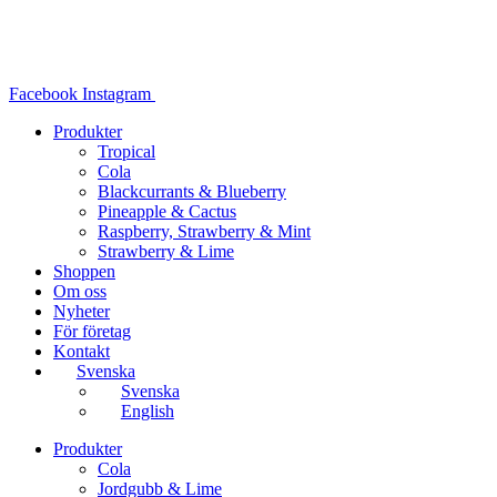
Hoppa
till
innehåll
Facebook
Instagram
Produkter
Tropical
Cola
Blackcurrants & Blueberry
Pineapple & Cactus
Raspberry, Strawberry & Mint
Strawberry & Lime
Shoppen
Om oss
Nyheter
För företag
Kontakt
Svenska
Svenska
English
Produkter
Cola
Jordgubb & Lime