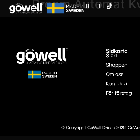
Preem Automat K
Sidkarta
Start
Shoppen
Om oss
Kontakta
För företag
© Copyright GoWell Drinks 2026. GoWel