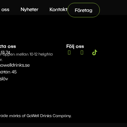
 oss
Nyheter
Kontakt
Företag
kta oss
Följ oss
 51 74
r öppen mellan 10-12 helgfria
r.
owelldrinks.se
gatan 45
Eslöv
 trade marks of GoWell Drinks Company.