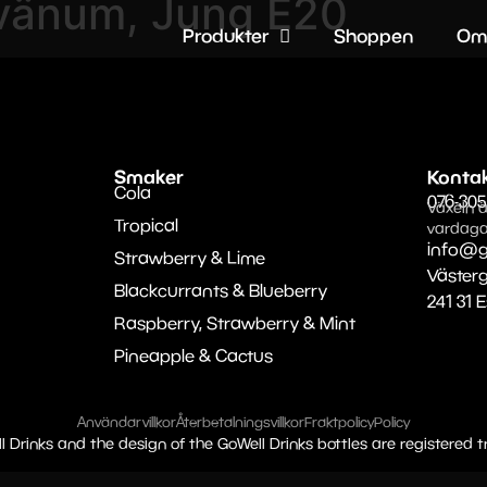
vänum, Jung E20
Produkter
Shoppen
Om
Smaker
Konta
Cola
076-305
Växeln ä
Tropical
vardaga
info@g
Strawberry & Lime
Väster
Blackcurrants & Blueberry
241 31 
Raspberry, Strawberry & Mint
Pineapple & Cactus
Användarvillkor
Återbetalningsvillkor
Fraktpolicy
Policy
l Drinks and the design of the GoWell Drinks bottles are registered