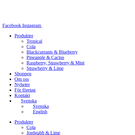
Hoppa
till
innehåll
Facebook
Instagram
Produkter
Tropical
Cola
Blackcurrants & Blueberry
Pineapple & Cactus
Raspberry, Strawberry & Mint
Strawberry & Lime
Shoppen
Om oss
Nyheter
För företag
Kontakt
Svenska
Svenska
English
Produkter
Cola
Jordgubb & Lime