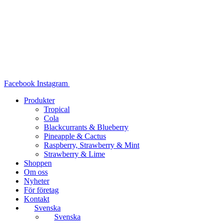
Hoppa
till
innehåll
Facebook
Instagram
Produkter
Tropical
Cola
Blackcurrants & Blueberry
Pineapple & Cactus
Raspberry, Strawberry & Mint
Strawberry & Lime
Shoppen
Om oss
Nyheter
För företag
Kontakt
Svenska
Svenska