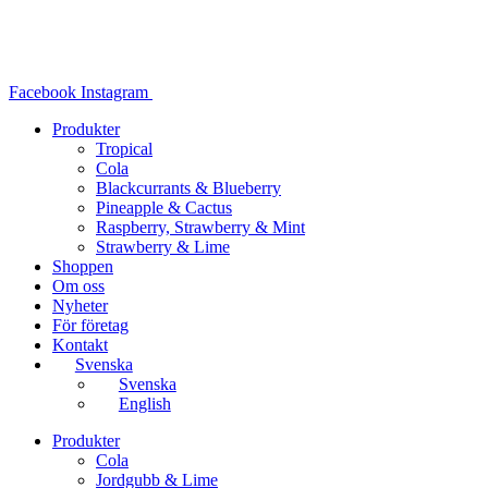
Hoppa
till
innehåll
Facebook
Instagram
Produkter
Tropical
Cola
Blackcurrants & Blueberry
Pineapple & Cactus
Raspberry, Strawberry & Mint
Strawberry & Lime
Shoppen
Om oss
Nyheter
För företag
Kontakt
Svenska
Svenska
English
Produkter
Cola
Jordgubb & Lime