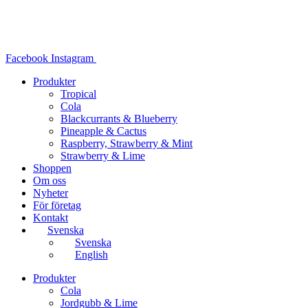
Hoppa
till
innehåll
Facebook
Instagram
Produkter
Tropical
Cola
Blackcurrants & Blueberry
Pineapple & Cactus
Raspberry, Strawberry & Mint
Strawberry & Lime
Shoppen
Om oss
Nyheter
För företag
Kontakt
Svenska
Svenska
English
Produkter
Cola
Jordgubb & Lime