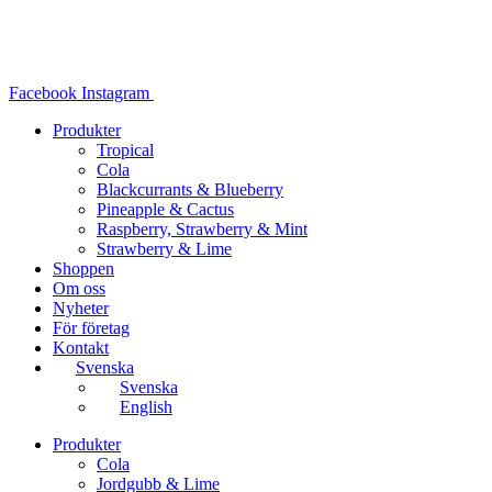
Hoppa
till
innehåll
Facebook
Instagram
Produkter
Tropical
Cola
Blackcurrants & Blueberry
Pineapple & Cactus
Raspberry, Strawberry & Mint
Strawberry & Lime
Shoppen
Om oss
Nyheter
För företag
Kontakt
Svenska
Svenska
English
Produkter
Cola
Jordgubb & Lime