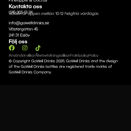
Pineapple & Cactus
Kontakta oss
076-305 51 74
Växeln är öppen mellan 10-12 helgfria vardagar.
info@gowelldrinks.se
Västergatan 45
241 31 Eslöv
Följ oss
Användarvillkor
Återbetalningsvillkor
Fraktpolicy
Policy
© Copyright GoWell Drinks 2026. GoWell Drinks and the design
of the GoWell Drinks bottles are registered trade marks of
GoWell Drinks Company.