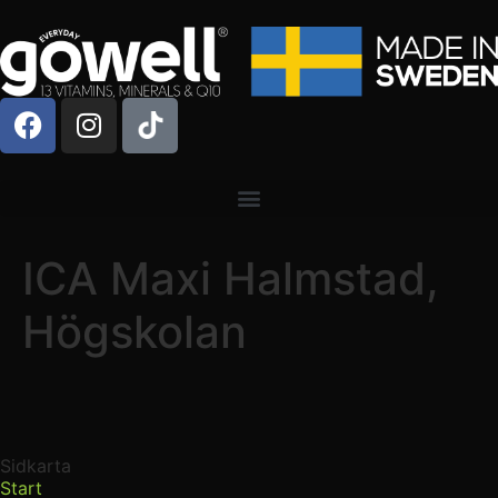
ICA Maxi Halmstad,
Högskolan
Sidkarta
Start