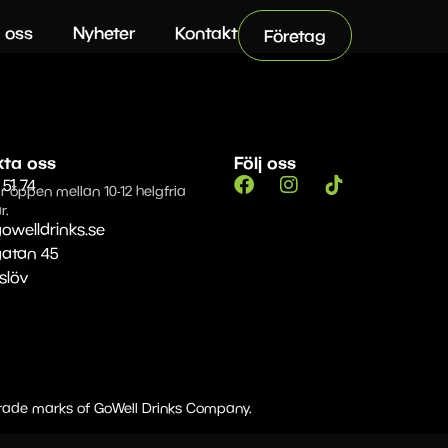
 oss
Nyheter
Kontakt
Företag
kta oss
Följ oss
 51 74
r öppen mellan 10-12 helgfria
r.
owelldrinks.se
gatan 45
Eslöv
 trade marks of GoWell Drinks Company.