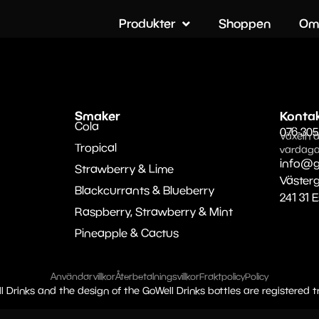
Produkter
Shoppen
Om
Smaker
Konta
Cola
076-305
Växeln ä
Tropical
vardaga
info@g
Strawberry & Lime
Väster
Blackcurrants & Blueberry
241 31 
Raspberry, Strawberry & Mint
Pineapple & Cactus
Användarvillkor
Återbetalningsvillkor
Fraktpolicy
Policy
l Drinks and the design of the GoWell Drinks bottles are registered