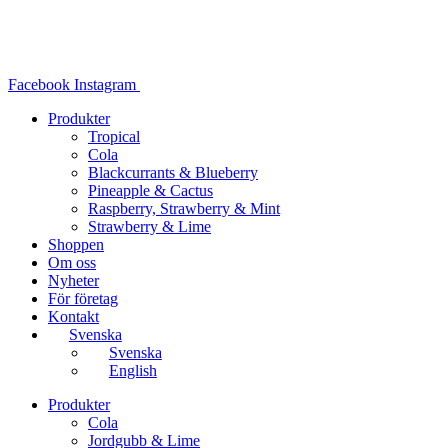
Hoppa
till
innehåll
Facebook
Instagram
Produkter
Tropical
Cola
Blackcurrants & Blueberry
Pineapple & Cactus
Raspberry, Strawberry & Mint
Strawberry & Lime
Shoppen
Om oss
Nyheter
För företag
Kontakt
Svenska
Svenska
English
Produkter
Cola
Jordgubb & Lime