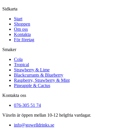
Sidkarta
Start
Shoppen
Om oss
Kontakta
För företag
Smaker
Cola
Tropical
Strawberry & Lime
Blackcurrants & Blueberry
Raspberry, Strawberry & Mint
Pineapple & Cactus
Kontakta oss
076-305 51 74
Växeln är öppen mellan 10-12 helgfria vardagar.
info@gowelldrinks.se