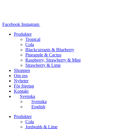
Hoppa
till
innehåll
Facebook
Instagram
Produkter
Tropical
Cola
Blackcurrants & Blueberry
Pineapple & Cactus
Raspberry, Strawberry & Mint
Strawberry & Lime
Shoppen
Om oss
Nyheter
För företag
Kontakt
Svenska
Svenska
English
Produkter
Cola
Jordgubb & Lime