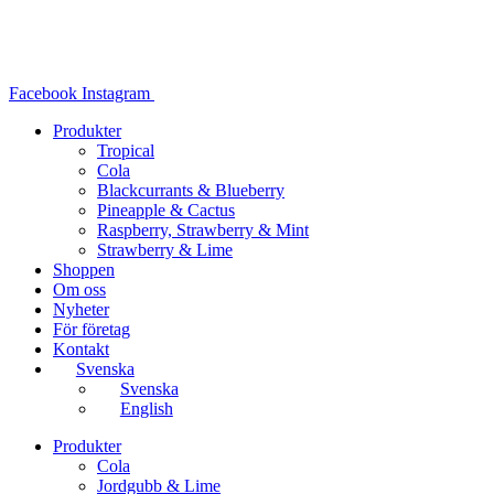
Hoppa
till
innehåll
Facebook
Instagram
Produkter
Tropical
Cola
Blackcurrants & Blueberry
Pineapple & Cactus
Raspberry, Strawberry & Mint
Strawberry & Lime
Shoppen
Om oss
Nyheter
För företag
Kontakt
Svenska
Svenska
English
Produkter
Cola
Jordgubb & Lime