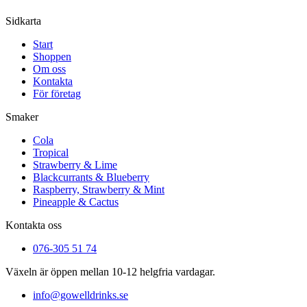
Sidkarta
Start
Shoppen
Om oss
Kontakta
För företag
Smaker
Cola
Tropical
Strawberry & Lime
Blackcurrants & Blueberry
Raspberry, Strawberry & Mint
Pineapple & Cactus
Kontakta oss
076-305 51 74
Växeln är öppen mellan 10-12 helgfria vardagar.
info@gowelldrinks.se