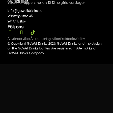
076-305 51 74
Växeln är öppen mellan 10-12 helgfria vardagar.
info@gowelldrinks.se
Västergatan 45
241 31 Eslöv
Följ oss
Användarvillkor
Återbetalningsvillkor
Fraktpolicy
Policy
© Copyright GoWell Drinks 2026. GoWell Drinks and the design
of the GoWell Drinks bottles are registered trade marks of
GoWell Drinks Company.