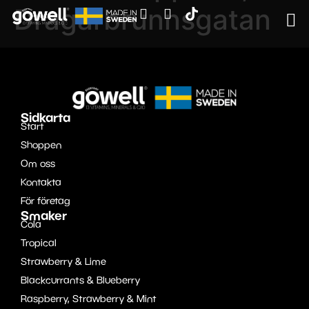
Dragarbrunnsgatan
Sidkarta
Start
Shoppen
Om oss
Kontakta
För företag
Smaker
Cola
Tropical
Strawberry & Lime
Blackcurrants & Blueberry
Raspberry, Strawberry & Mint