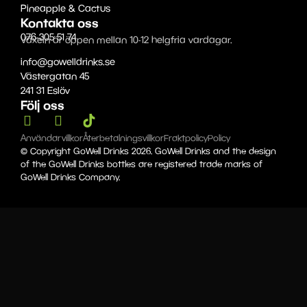
Pineapple & Cactus
Kontakta oss
076-305 51 74
Växeln är öppen mellan 10-12 helgfria vardagar.
info@gowelldrinks.se
Västergatan 45
241 31 Eslöv
Följ oss
Användarvillkor
Återbetalningsvillkor
Fraktpolicy
Policy
© Copyright GoWell Drinks 2026. GoWell Drinks and the design
of the GoWell Drinks bottles are registered trade marks of
GoWell Drinks Company.