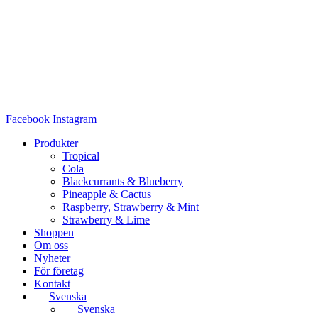
Hoppa
till
innehåll
Facebook
Instagram
Produkter
Tropical
Cola
Blackcurrants & Blueberry
Pineapple & Cactus
Raspberry, Strawberry & Mint
Strawberry & Lime
Shoppen
Om oss
Nyheter
För företag
Kontakt
Svenska
Svenska