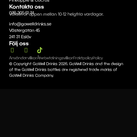
Pineapple & Cactus
Kontakta oss
076-305 51 74
Växeln är öppen mellan 10-12 helgfria vardagar.
info@gowelldrinks.se
Västergatan 45
241 31 Eslöv
Följ oss
Användarvillkor
Återbetalningsvillkor
Fraktpolicy
Policy
© Copyright GoWell Drinks 2026. GoWell Drinks and the design
of the GoWell Drinks bottles are registered trade marks of
GoWell Drinks Company.