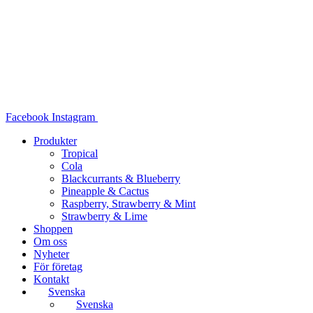
Hoppa
till
innehåll
Facebook
Instagram
Produkter
Tropical
Cola
Blackcurrants & Blueberry
Pineapple & Cactus
Raspberry, Strawberry & Mint
Strawberry & Lime
Shoppen
Om oss
Nyheter
För företag
Kontakt
Svenska
Svenska