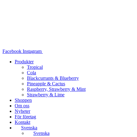
Hoppa
till
innehåll
Facebook
Instagram
Produkter
Tropical
Cola
Blackcurrants & Blueberry
Pineapple & Cactus
Raspberry, Strawberry & Mint
Strawberry & Lime
Shoppen
Om oss
Nyheter
För företag
Kontakt
Svenska
Svenska