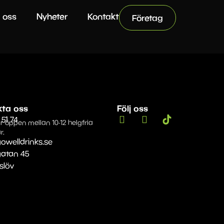
 oss
Nyheter
Kontakt
Företag
kta oss
Följ oss
 51 74
r öppen mellan 10-12 helgfria
r.
owelldrinks.se
gatan 45
Eslöv