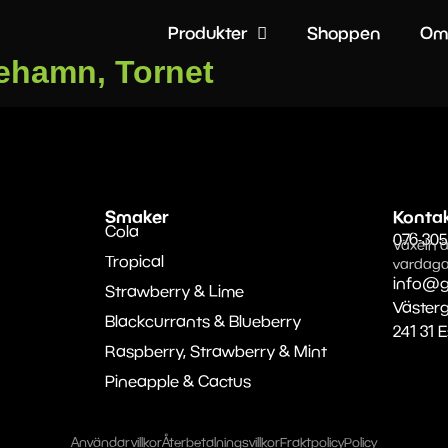
Produkter
Shoppen
Om
ehamn, Tornet
Smaker
Konta
Cola
076-305
Växeln ä
Tropical
vardaga
info@g
Strawberry & Lime
Väster
Blackcurrants & Blueberry
241 31 
Raspberry, Strawberry & Mint
Pineapple & Cactus
Användarvillkor
Återbetalningsvillkor
Fraktpolicy
Policy