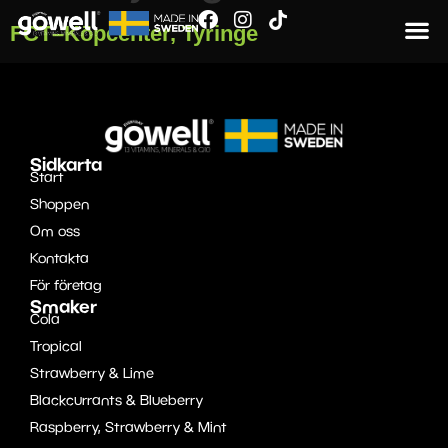
FCT–Köpcenter, Tyringe
Sidkarta
Start
Shoppen
Om oss
Kontakta
För företag
Smaker
Cola
Tropical
Strawberry & Lime
Blackcurrants & Blueberry
Raspberry, Strawberry & Mint