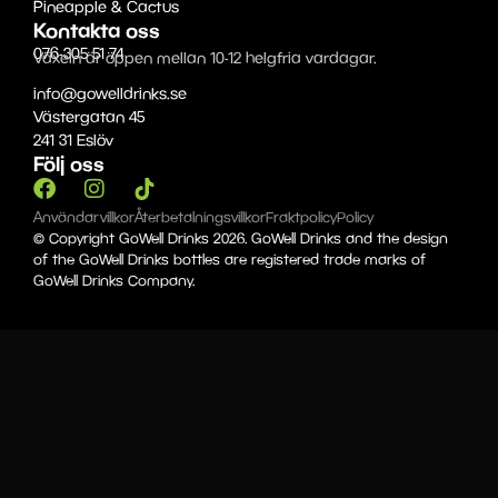
Pineapple & Cactus
Kontakta oss
076-305 51 74
Växeln är öppen mellan 10-12 helgfria vardagar.
info@gowelldrinks.se
Västergatan 45
241 31 Eslöv
Följ oss
Användarvillkor
Återbetalningsvillkor
Fraktpolicy
Policy
© Copyright GoWell Drinks 2026. GoWell Drinks and the design
of the GoWell Drinks bottles are registered trade marks of
GoWell Drinks Company.