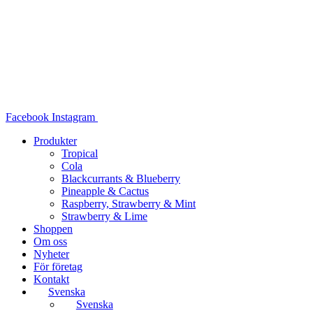
Hoppa
till
innehåll
Facebook
Instagram
Produkter
Tropical
Cola
Blackcurrants & Blueberry
Pineapple & Cactus
Raspberry, Strawberry & Mint
Strawberry & Lime
Shoppen
Om oss
Nyheter
För företag
Kontakt
Svenska
Svenska