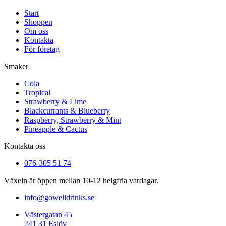
Start
Shoppen
Om oss
Kontakta
För företag
Smaker
Cola
Tropical
Strawberry & Lime
Blackcurrants & Blueberry
Raspberry, Strawberry & Mint
Pineapple & Cactus
Kontakta oss
076-305 51 74
Växeln är öppen mellan 10-12 helgfria vardagar.
info@gowelldrinks.se
Västergatan 45
241 31 Eslöv