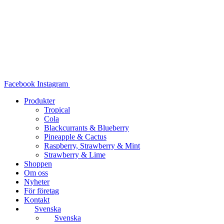
Hoppa
till
innehåll
Facebook
Instagram
Produkter
Tropical
Cola
Blackcurrants & Blueberry
Pineapple & Cactus
Raspberry, Strawberry & Mint
Strawberry & Lime
Shoppen
Om oss
Nyheter
För företag
Kontakt
Svenska
Svenska