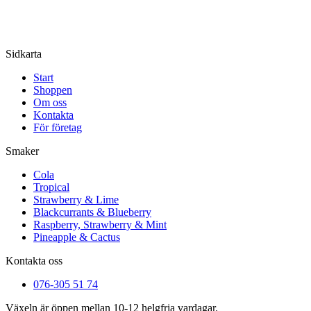
Sidkarta
Start
Shoppen
Om oss
Kontakta
För företag
Smaker
Cola
Tropical
Strawberry & Lime
Blackcurrants & Blueberry
Raspberry, Strawberry & Mint
Pineapple & Cactus
Kontakta oss
076-305 51 74
Växeln är öppen mellan 10-12 helgfria vardagar.