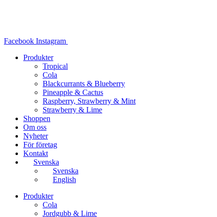
Hoppa
till
innehåll
Facebook
Instagram
Produkter
Tropical
Cola
Blackcurrants & Blueberry
Pineapple & Cactus
Raspberry, Strawberry & Mint
Strawberry & Lime
Shoppen
Om oss
Nyheter
För företag
Kontakt
Svenska
Svenska
English
Produkter
Cola
Jordgubb & Lime