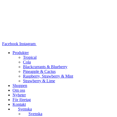
Hoppa
till
innehåll
Facebook
Instagram
Produkter
Tropical
Cola
Blackcurrants & Blueberry
Pineapple & Cactus
Raspberry, Strawberry & Mint
Strawberry & Lime
Shoppen
Om oss
Nyheter
För företag
Kontakt
Svenska
Svenska