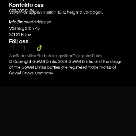
Kontakta oss
076-305 51 74
Växeln är öppen mellan 10-12 helgfria vardagar.
info@gowelldrinks.se
Västergatan 45
241 31 Eslöv
Följ oss
Användarvillkor
Återbetalningsvillkor
Fraktpolicy
Policy
© Copyright GoWell Drinks 2026. GoWell Drinks and the design
of the GoWell Drinks bottles are registered trade marks of
GoWell Drinks Company.