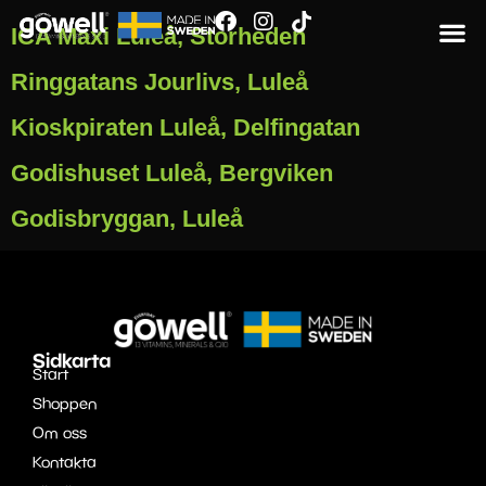
ICA Maxi Luleå, Storheden
Ringgatans Jourlivs, Luleå
Kioskpiraten Luleå, Delfingatan
Godishuset Luleå, Bergviken
Godisbryggan, Luleå
Sidkarta
Start
Shoppen
Om oss
Kontakta