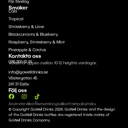
För företag
Smaker
Cola
Tropical
Strawberry & Lime
Blackcurrants & Blueberry
Raspberry, Strawberry & Mint
Pineapple & Cactus
Kontakta oss
076-305 51 74
Växeln är öppen mellan 10-12 helgfria vardagar.
info@gowelldrinks.se
Västergatan 45
241 31 Eslöv
Följ oss
Användarvillkor
Återbetalningsvillkor
Fraktpolicy
Policy
© Copyright GoWell Drinks 2026. GoWell Drinks and the design
of the GoWell Drinks bottles are registered trade marks of
GoWell Drinks Company.