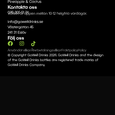
Pineapple & Cactus
Kontakta oss
076-305 51 74
Växeln är öppen mellan 10-12 helgfria vardagar.
info@gowelldrinks.se
Västergatan 45
241 31 Eslöv
Följ oss
Användarvillkor
Återbetalningsvillkor
Fraktpolicy
Policy
© Copyright GoWell Drinks 2026. GoWell Drinks and the design
of the GoWell Drinks bottles are registered trade marks of
GoWell Drinks Company.