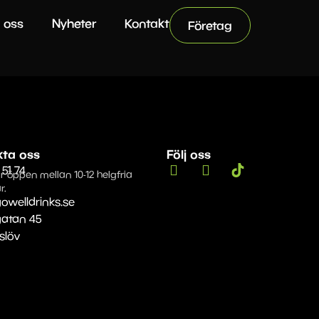
 oss
Nyheter
Kontakt
Företag
kta oss
Följ oss
 51 74
r öppen mellan 10-12 helgfria
r.
owelldrinks.se
gatan 45
Eslöv