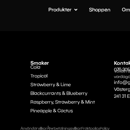
Produkter
Shoppen
Om
Smaker
Konta
Cola
076-305
Växeln ä
Tropical
vardaga
info@g
Strawberry & Lime
Väster
Blackcurrants & Blueberry
241 31 
Raspberry, Strawberry & Mint
Pineapple & Cactus
Användarvillkor
Återbetalningsvillkor
Fraktpolicy
Policy