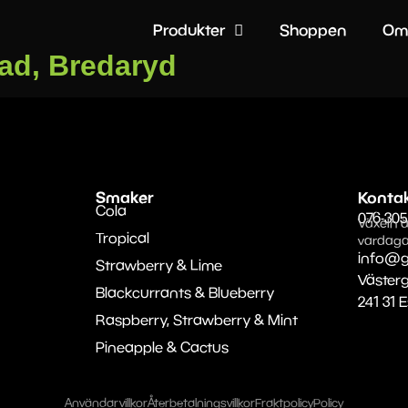
Produkter
Shoppen
Om
ad, Bredaryd
Smaker
Konta
Cola
076-305
Växeln ä
Tropical
vardaga
info@g
Strawberry & Lime
Väster
Blackcurrants & Blueberry
241 31 
Raspberry, Strawberry & Mint
Pineapple & Cactus
Användarvillkor
Återbetalningsvillkor
Fraktpolicy
Policy