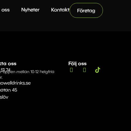
 oss
Nyheter
Kontakt
Företag
kta oss
Följ oss
 51 74
r öppen mellan 10-12 helgfria
r.
owelldrinks.se
gatan 45
Eslöv