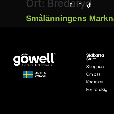
Ort:
Bredaryd
Smålänningens Markn
Sidkarta
Start
Shoppen
Om oss
Kontakta
För företag