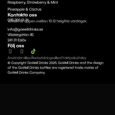
Raspberry, Strawberry & Mint
Pineapple & Cactus
Kontakta oss
076-305 51 74
Växeln är öppen mellan 10-12 helgfria vardagar.
info@gowelldrinks.se
Västergatan 45
241 31 Eslöv
Följ oss
Användarvillkor
Återbetalningsvillkor
Fraktpolicy
Policy
© Copyright GoWell Drinks 2026. GoWell Drinks and the design
of the GoWell Drinks bottles are registered trade marks of
GoWell Drinks Company.