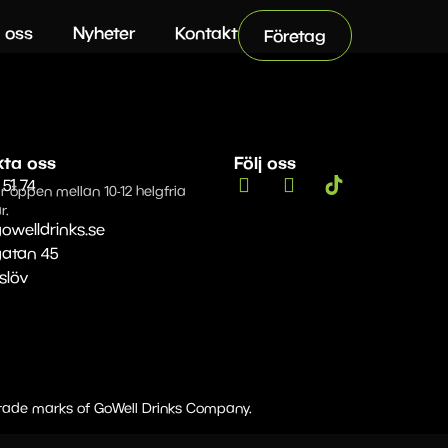
 oss
Nyheter
Kontakt
Företag
kta oss
Följ oss
 51 74
r öppen mellan 10-12 helgfria
r.
owelldrinks.se
gatan 45
Eslöv
 trade marks of GoWell Drinks Company.