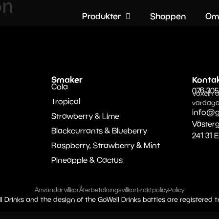
on
Produkter
Shoppen
Om
Smaker
Konta
Cola
076-305
Växeln ä
Tropical
vardaga
info@g
Strawberry & Lime
Väster
Blackcurrants & Blueberry
241 31 
Raspberry, Strawberry & Mint
Pineapple & Cactus
Användarvillkor
Återbetalningsvillkor
Fraktpolicy
Policy
l Drinks and the design of the GoWell Drinks bottles are registered