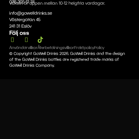
076-305 51 74
Växeln är öppen mellan 10-12 helgfria vardagar.
info@gowelldrinks.se
Västergatan 45
241 31 Eslöv
Följ oss
Användarvillkor
Återbetalningsvillkor
Fraktpolicy
Policy
© Copyright GoWell Drinks 2026. GoWell Drinks and the design
of the GoWell Drinks bottles are registered trade marks of
GoWell Drinks Company.