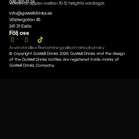
076-305 51 74
Växeln är öppen mellan 10-12 helgfria vardagar.
info@gowelldrinks.se
Västergatan 45
241 31 Eslöv
Följ oss
Användarvillkor
Återbetalningsvillkor
Fraktpolicy
Policy
© Copyright GoWell Drinks 2026. GoWell Drinks and the design
of the GoWell Drinks bottles are registered trade marks of
GoWell Drinks Company.