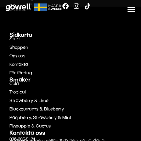
Sidkarta
Start
Shoppen
Om oss
Kontakta
För företag
Smaker
Cola
Tropical
Strawberry & Lime
Blackcurrants & Blueberry
Raspberry, Strawberry & Mint
Pineapple & Cactus
Kontakta oss
076-305 51 74
Växeln är öppen mellan 10-12 helgfria vardagar.