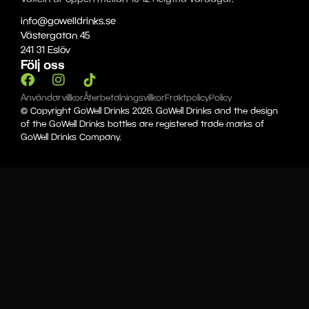
info@gowelldrinks.se
Västergatan 45
241 31 Eslöv
Följ oss
Användarvillkor
Återbetalningsvillkor
Fraktpolicy
Policy
© Copyright GoWell Drinks 2026. GoWell Drinks and the design
of the GoWell Drinks bottles are registered trade marks of
GoWell Drinks Company.