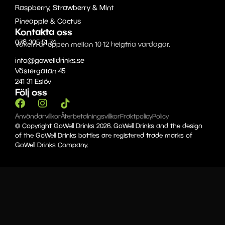
Raspberry, Strawberry & Mint
Pineapple & Cactus
Kontakta oss
076-305 51 74
Växeln är öppen mellan 10-12 helgfria vardagar.
info@gowelldrinks.se
Västergatan 45
241 31 Eslöv
Följ oss
Användarvillkor
Återbetalningsvillkor
Fraktpolicy
Policy
© Copyright GoWell Drinks 2026. GoWell Drinks and the design
of the GoWell Drinks bottles are registered trade marks of
GoWell Drinks Company.