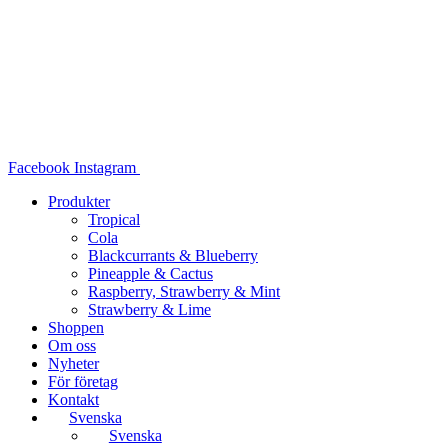
Hoppa
till
innehåll
Facebook
Instagram
Produkter
Tropical
Cola
Blackcurrants & Blueberry
Pineapple & Cactus
Raspberry, Strawberry & Mint
Strawberry & Lime
Shoppen
Om oss
Nyheter
För företag
Kontakt
Svenska
Svenska