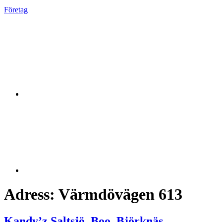
Företag
Adress:
Värmdövägen 613
Kandy’z Saltsjö–Boo, Björknäs