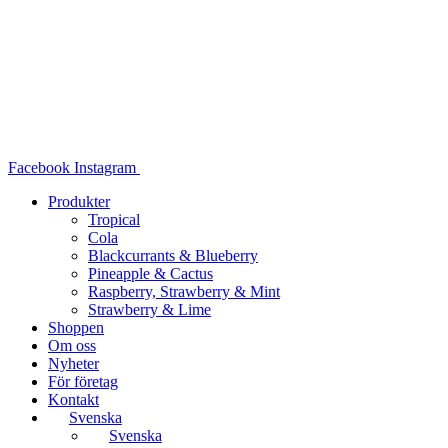
Hoppa
till
innehåll
Facebook
Instagram
Produkter
Tropical
Cola
Blackcurrants & Blueberry
Pineapple & Cactus
Raspberry, Strawberry & Mint
Strawberry & Lime
Shoppen
Om oss
Nyheter
För företag
Kontakt
Svenska
Svenska